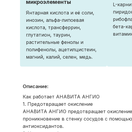
микроэлементы
L-карни
пиридок
Янтарная кислота и её соли,
рибофла
инозин, альфа-липоевая
бета-ка
кислота, трансферрин,
витамин
глутатион, таурин,
растительные фенолы и
полифенолы, ацетилцистеин,
магний, калий, селен, медь.
Описание:
Как работает АНАВИТА АНГИО
1. Предотвращает окисление
АНАВИТА АНГИО предотвращает окисление 
проникновение в стенку сосудов с помощь
антиоксидантов.