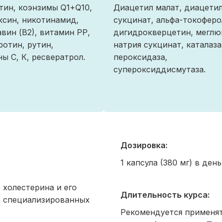
тин, коэнзимы Q1+Q10,
Диацетил малат, диацети
син, никотинамид,
сукцинат, альфа-токоферо
вин (В2), витамин РР,
дигидрокверцетин, мегл
ротин, рутин,
натрия сукцинат, каталаза
ы С, К, ресвератрол.
пероксидаза,
супероксиддисмутаза.
Дозировка:
1 капсула (380 мг) в ден
холестерина и его
Длительность курса:
ю специализированных
Рекомендуется применя