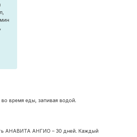
л
л,
юмин
,
ь во время еды, запивая водой.
ть АНАВИТА АНГИО – 30 дней. Каждый