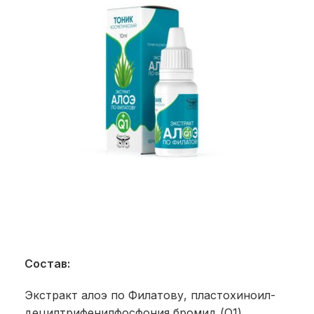
Состав:
Экстракт алоэ по Филатову, пластохиноил-
децилтрифенилфосфония бромид (Q1),