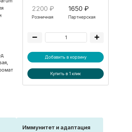
barum
2200 ₽
1650 ₽
ля
и
Розничная
Партнерская
од
Добавить в корзину
вая,
аромат
Купить в 1 клик
Иммунитет и адаптация