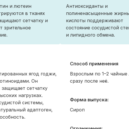
тин и лютеин
Антиоксиданты и
рируются в тканях
полиненасыщенные жирн
защищают сетчатку и
кислоты поддерживают
т зрительное
состояние сосудистой сте
ие.
и липидного обмена.
Способ применения
тированных ягод годжи,
Взрослым по 1–2 чайные 
ротиноидами. Он
сразу после неё.
 защищает сетчатку
ысоких нагрузках.
Форма выпуска:
судистой системы,
атуральный адаптоген,
Сироп
особность.
Ограничения: