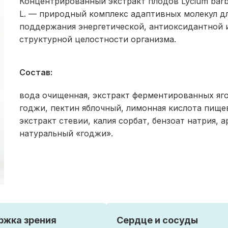
Концентрированный экстракт плодов Lycium bar
L. — природный комплекс адаптивных молекул д
поддержания энергетической, антиоксидантной 
структурной целостности организма.
Состав:
вода очищенная, экстракт ферментированных яг
годжи, пектин яблочный, лимонная кислота пище
экстракт стевии, калия сорбат, бензоат натрия, 
натуральный «годжи».
ржка зрения
Сердце и сосуды