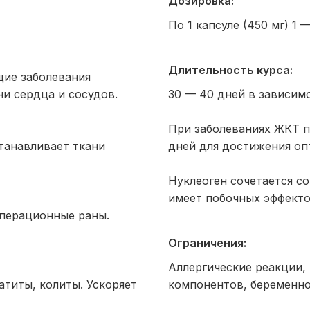
Дозировка:
По 1 капсуле (450 мг) 1 
Длительность курса:
щие заболевания
ни сердца и сосудов.
30 — 40 дней в зависимо
При заболеваниях ЖКТ по
станавливает ткани
дней для достижения оп
Нуклеоген сочетается с
имеет побочных эффекто
операционные раны.
Ограничения:
Аллергические реакции,
атиты, колиты. Ускоряет
компонентов, беременно